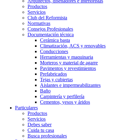
Arquitectos, diseñadores e interioristas
Productos
Servicios
Club del Reformista
Normativas
Consejos Profesionales
Documentación técnica
Cerámica basta
Climatización, ACS y renovables
Conducciones
Herramientas y maquinaria
Morteros y material de agarre
Pavimentos y revestimientos
Prefabricados
Tejas y cubiertas
Aislantes e impermeabilizantes
Baño
Carpintería y perfilería
Cementos, yesos y áridos
Particulares
Productos
Servicios
Debes saber
Cuida tu casa
Busca profesionales