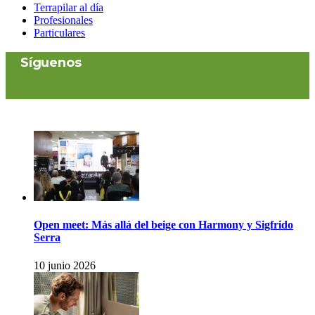
Terrapilar al día
Profesionales
Particulares
Síguenos
Open meet: Más allá del beige con Harmony y Sigfrido
Serra
10 junio 2026