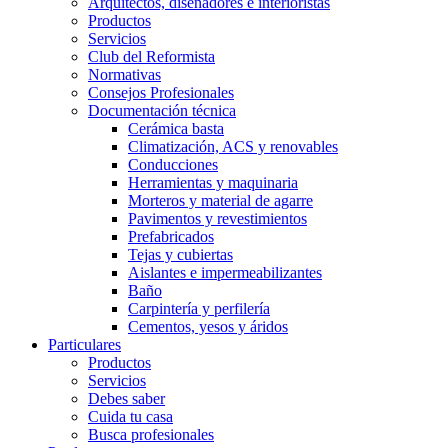
Arquitectos, diseñadores e interioristas
Productos
Servicios
Club del Reformista
Normativas
Consejos Profesionales
Documentación técnica
Cerámica basta
Climatización, ACS y renovables
Conducciones
Herramientas y maquinaria
Morteros y material de agarre
Pavimentos y revestimientos
Prefabricados
Tejas y cubiertas
Aislantes e impermeabilizantes
Baño
Carpintería y perfilería
Cementos, yesos y áridos
Particulares
Productos
Servicios
Debes saber
Cuida tu casa
Busca profesionales