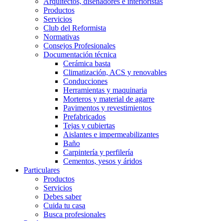
Arquitectos, diseñadores e interioristas
Productos
Servicios
Club del Reformista
Normativas
Consejos Profesionales
Documentación técnica
Cerámica basta
Climatización, ACS y renovables
Conducciones
Herramientas y maquinaria
Morteros y material de agarre
Pavimentos y revestimientos
Prefabricados
Tejas y cubiertas
Aislantes e impermeabilizantes
Baño
Carpintería y perfilería
Cementos, yesos y áridos
Particulares
Productos
Servicios
Debes saber
Cuida tu casa
Busca profesionales