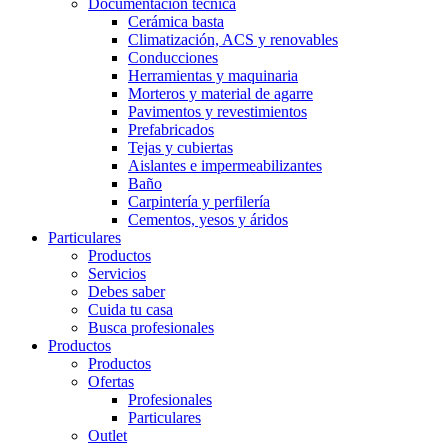
Documentación técnica
Cerámica basta
Climatización, ACS y renovables
Conducciones
Herramientas y maquinaria
Morteros y material de agarre
Pavimentos y revestimientos
Prefabricados
Tejas y cubiertas
Aislantes e impermeabilizantes
Baño
Carpintería y perfilería
Cementos, yesos y áridos
Particulares
Productos
Servicios
Debes saber
Cuida tu casa
Busca profesionales
Productos
Productos
Ofertas
Profesionales
Particulares
Outlet