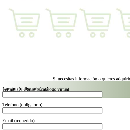
Si necesitas información o quieres adquiri
Nombre (obligatorio)
Terrapilar
/
Consulta catálogo virtual
Teléfono (obligatorio)
Email (requerido)