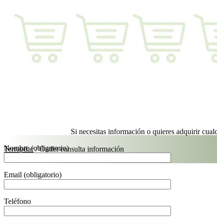
Si necesitas información o quieres adquirir cual
Nombre (obligatorio)
Terrapilar
/
Outlet consulta información
Email (obligatorio)
Teléfono