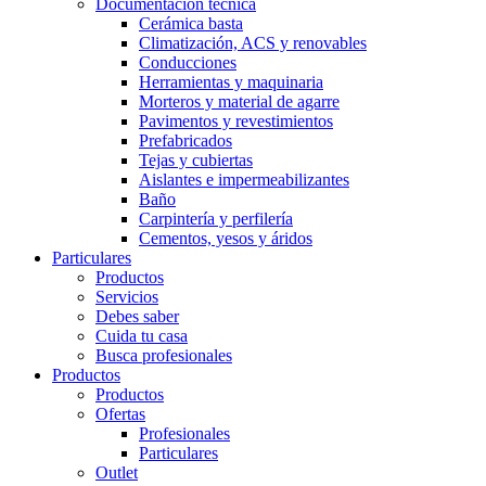
Documentación técnica
Cerámica basta
Climatización, ACS y renovables
Conducciones
Herramientas y maquinaria
Morteros y material de agarre
Pavimentos y revestimientos
Prefabricados
Tejas y cubiertas
Aislantes e impermeabilizantes
Baño
Carpintería y perfilería
Cementos, yesos y áridos
Particulares
Productos
Servicios
Debes saber
Cuida tu casa
Busca profesionales
Productos
Productos
Ofertas
Profesionales
Particulares
Outlet