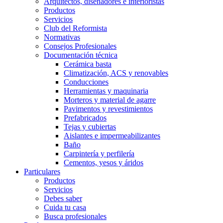
Arquitectos, diseñadores e interioristas
Productos
Servicios
Club del Reformista
Normativas
Consejos Profesionales
Documentación técnica
Cerámica basta
Climatización, ACS y renovables
Conducciones
Herramientas y maquinaria
Morteros y material de agarre
Pavimentos y revestimientos
Prefabricados
Tejas y cubiertas
Aislantes e impermeabilizantes
Baño
Carpintería y perfilería
Cementos, yesos y áridos
Particulares
Productos
Servicios
Debes saber
Cuida tu casa
Busca profesionales