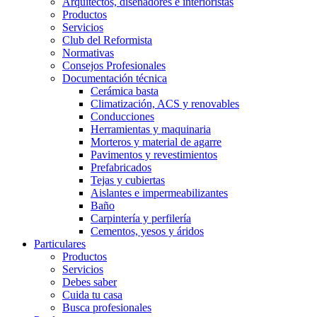
Arquitectos, diseñadores e interioristas
Productos
Servicios
Club del Reformista
Normativas
Consejos Profesionales
Documentación técnica
Cerámica basta
Climatización, ACS y renovables
Conducciones
Herramientas y maquinaria
Morteros y material de agarre
Pavimentos y revestimientos
Prefabricados
Tejas y cubiertas
Aislantes e impermeabilizantes
Baño
Carpintería y perfilería
Cementos, yesos y áridos
Particulares
Productos
Servicios
Debes saber
Cuida tu casa
Busca profesionales