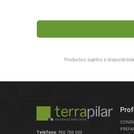
Productos sujetos a disponibilid
Prof
COND
PREFA
Teléfono
: 966 766 000