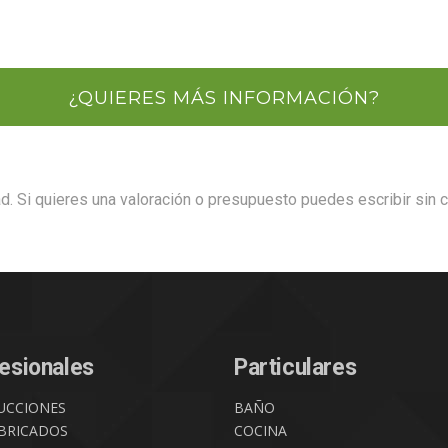
¿QUIERES MÁS INFORMACIÓN?
ad. Si quieres una valoración o presupuesto puedes escribir sin 
esionales
Particulares
UCCIONES
BAÑO
BRICADOS
COCINA