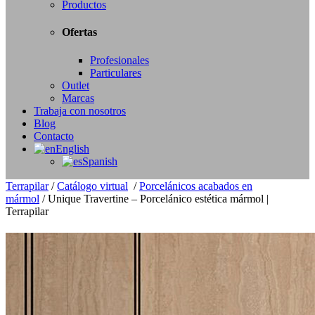
Productos
Ofertas
Profesionales
Particulares
Outlet
Marcas
Trabaja con nosotros
Blog
Contacto
English
Spanish
Terrapilar
/
Catálogo virtual
/
Porcelánicos acabados en
mármol
/
Unique Travertine – Porcelánico estética mármol |
Terrapilar