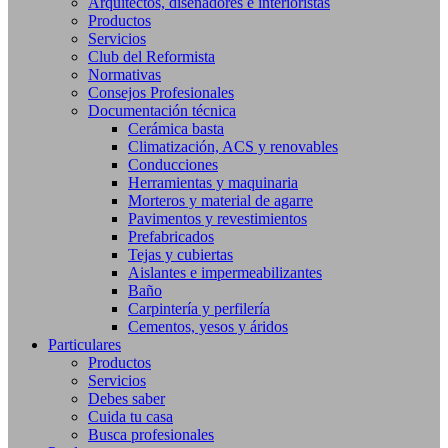
Arquitectos, diseñadores e interioristas
Productos
Servicios
Club del Reformista
Normativas
Consejos Profesionales
Documentación técnica
Cerámica basta
Climatización, ACS y renovables
Conducciones
Herramientas y maquinaria
Morteros y material de agarre
Pavimentos y revestimientos
Prefabricados
Tejas y cubiertas
Aislantes e impermeabilizantes
Baño
Carpintería y perfilería
Cementos, yesos y áridos
Particulares
Productos
Servicios
Debes saber
Cuida tu casa
Busca profesionales