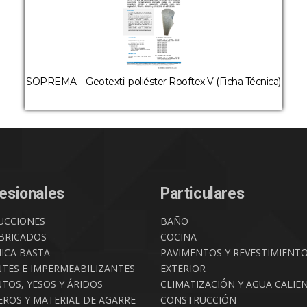
SOPREMA – Geotextil poliéster Rooftex V (Ficha Técnica)
esionales
Particulares
UCCIONES
BAÑO
BRICADOS
COCINA
ICA BASTA
PAVIMENTOS Y REVESTIMIENT
NTES E IMPERMEABILIZANTES
EXTERIOR
TOS, YESOS Y ÁRIDOS
CLIMATIZACIÓN Y AGUA CALIE
ROS Y MATERIAL DE AGARRE
CONSTRUCCIÓN