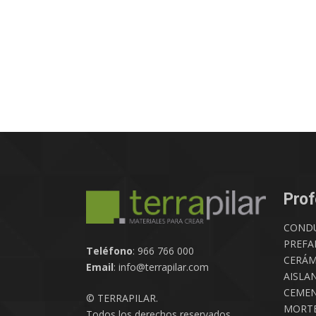
Prof
COND
PREFA
Teléfono
: 966 766 000
CERÁM
Email
: info@terrapilar.com
AISLA
CEMEN
© TERRAPILAR.
MORTE
Todos los derechos reservados.