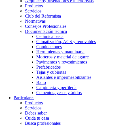
Arquitectos, diseñadores e interioristas
Productos
Servicios
Club del Reformista
Normativas
Consejos Profesionales
Documentación técnica
Cerámica basta
Climatización, ACS y renovables
Conducciones
Herramientas y maquinaria
Morteros y material de agarre
Pavimentos y revestimientos
Prefabricados
Tejas y cubiertas
Aislantes e impermeabilizantes
Baño
Carpintería y perfilería
Cementos, yesos y áridos
Particulares
Productos
Servicios
Debes saber
Cuida tu casa
Busca profesionales