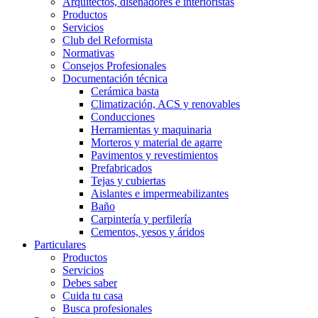
Arquitectos, diseñadores e interioristas
Productos
Servicios
Club del Reformista
Normativas
Consejos Profesionales
Documentación técnica
Cerámica basta
Climatización, ACS y renovables
Conducciones
Herramientas y maquinaria
Morteros y material de agarre
Pavimentos y revestimientos
Prefabricados
Tejas y cubiertas
Aislantes e impermeabilizantes
Baño
Carpintería y perfilería
Cementos, yesos y áridos
Particulares
Productos
Servicios
Debes saber
Cuida tu casa
Busca profesionales