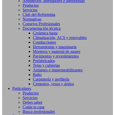
Arquitectos, diseñadores e interioristas
Productos
Servicios
Club del Reformista
Normativas
Consejos Profesionales
Documentación técnica
Cerámica basta
Climatización, ACS y renovables
Conducciones
Herramientas y maquinaria
Morteros y material de agarre
Pavimentos y revestimientos
Prefabricados
Tejas y cubiertas
Aislantes e impermeabilizantes
Baño
Carpintería y perfilería
Cementos, yesos y áridos
Particulares
Productos
Servicios
Debes saber
Cuida tu casa
Busca profesionales