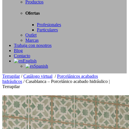
Productos
Ofertas
Profesionales
Particulares
Outlet
Marcas
Trabaja con nosotros
Blog
Contacto
English
Spanish
Terrapilar
/
Catálogo virtual
/
Porcelánicos acabados
hidráulicos
/
Casablanca – Porcelánico acabado hidráulico |
Terrapilar