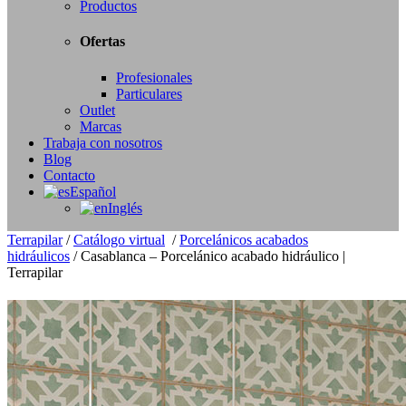
Productos
Ofertas
Profesionales
Particulares
Outlet
Marcas
Trabaja con nosotros
Blog
Contacto
Español
Inglés
Terrapilar
/
Catálogo virtual
/
Porcelánicos acabados
hidráulicos
/
Casablanca – Porcelánico acabado hidráulico |
Terrapilar