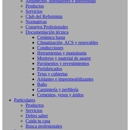
Arquitectos, diseñadores e interioristas
Productos
Servicios
Club del Reformista
Normativas
Consejos Profesionales
Documentación técnica
Cerámica basta
Climatización, ACS y renovables
Conducciones
Herramientas y maquinaria
Morteros y material de agarre
Pavimentos y revestimientos
Prefabricados
Tejas y cubiertas
Aislantes e impermeabilizantes
Baño
Carpintería y perfilería
Cementos, yesos y áridos
Particulares
Productos
Servicios
Debes saber
Cuida tu casa
Busca profesionales