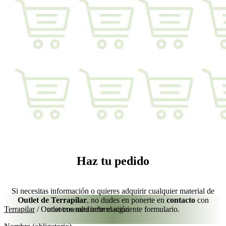
Haz tu pedido
Si necesitas información o quieres adquirir cualquier material de
Outlet de Terrapilar
, no dudes en ponerte en
contacto
con
Terrapilar
/
Outlet consulta información
nosotros mediante el siguiente formulario.