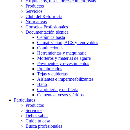
Arquitectos, diseñadores e interioristas
Productos
Servicios
Club del Reformista
Normativas
Consejos Profesionales
Documentación técnica
Cerámica basta
Climatización, ACS y renovables
Conducciones
Herramientas y maquinaria
Morteros y material de agarre
Pavimentos y revestimientos
Prefabricados
Tejas y cubiertas
Aislantes e impermeabilizantes
Baño
Carpintería y perfilería
Cementos, yesos y áridos
Particulares
Productos
Servicios
Debes saber
Cuida tu casa
Busca profesionales