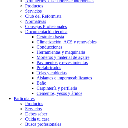
Arquitectos, diseñadores e interioristas
Productos
Servicios
Club del Reformista
Normativas
Consejos Profesionales
Documentación técnica
Cerámica basta
Climatización, ACS y renovables
Conducciones
Herramientas y maquinaria
Morteros y material de agarre
Pavimentos y revestimientos
Prefabricados
Tejas y cubiertas
Aislantes e impermeabilizantes
Baño
Carpintería y perfilería
Cementos, yesos y áridos
Particulares
Productos
Servicios
Debes saber
Cuida tu casa
Busca profesionales