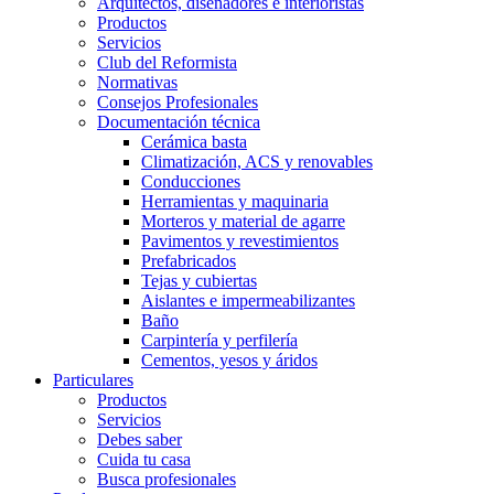
Arquitectos, diseñadores e interioristas
Productos
Servicios
Club del Reformista
Normativas
Consejos Profesionales
Documentación técnica
Cerámica basta
Climatización, ACS y renovables
Conducciones
Herramientas y maquinaria
Morteros y material de agarre
Pavimentos y revestimientos
Prefabricados
Tejas y cubiertas
Aislantes e impermeabilizantes
Baño
Carpintería y perfilería
Cementos, yesos y áridos
Particulares
Productos
Servicios
Debes saber
Cuida tu casa
Busca profesionales