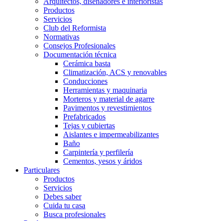
Arquitectos, diseñadores e interioristas
Productos
Servicios
Club del Reformista
Normativas
Consejos Profesionales
Documentación técnica
Cerámica basta
Climatización, ACS y renovables
Conducciones
Herramientas y maquinaria
Morteros y material de agarre
Pavimentos y revestimientos
Prefabricados
Tejas y cubiertas
Aislantes e impermeabilizantes
Baño
Carpintería y perfilería
Cementos, yesos y áridos
Particulares
Productos
Servicios
Debes saber
Cuida tu casa
Busca profesionales