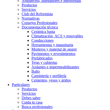
Arquitectos, diseñadores e interioristas
Productos
Servicios
Club del Reformista
Normativas
Consejos Profesionales
Documentación técnica
Cerámica basta
Climatización, ACS y renovables
Conducciones
Herramientas y maquinaria
Morteros y material de agarre
Pavimentos y revestimientos
Prefabricados
Tejas y cubiertas
Aislantes e impermeabilizantes
Baño
Carpintería y perfilería
Cementos, yesos y áridos
Particulares
Productos
Servicios
Debes saber
Cuida tu casa
Busca profesionales