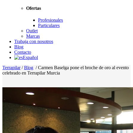
Ofertas
Profesionales
Particulares
Outlet
Marcas
Trabaja con nosotros
Blog
Contacto
Español
Terrapilar
/
Blog
/
Carmen Baselga pone el broche de oro al evento
celebrado en Terrapilar Murcia