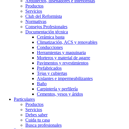
Arquitectos, diseñadores e interioristas
Productos
Servicios
Club del Reformista
Normativas
Consejos Profesionales
Documentación técnica
Cerámica basta
Climatización, ACS y renovables
Conducciones
Herramientas y maquinaria
Morteros y material de agarre
Pavimentos y revestimientos
Prefabricados
Tejas y cubiertas
Aislantes e impermeabilizantes
Baño
Carpintería y perfilería
Cementos, yesos y áridos
Particulares
Productos
Servicios
Debes saber
Cuida tu casa
Busca profesionales