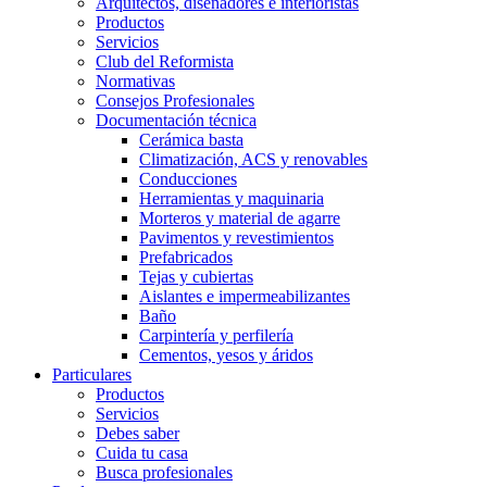
Arquitectos, diseñadores e interioristas
Productos
Servicios
Club del Reformista
Normativas
Consejos Profesionales
Documentación técnica
Cerámica basta
Climatización, ACS y renovables
Conducciones
Herramientas y maquinaria
Morteros y material de agarre
Pavimentos y revestimientos
Prefabricados
Tejas y cubiertas
Aislantes e impermeabilizantes
Baño
Carpintería y perfilería
Cementos, yesos y áridos
Particulares
Productos
Servicios
Debes saber
Cuida tu casa
Busca profesionales