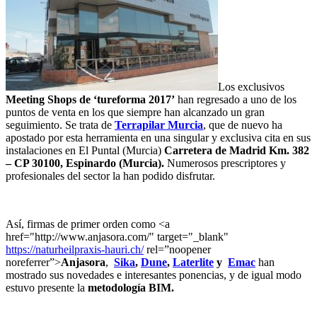
Los exclusivos
Meeting Shops de ‘tureforma 2017’
han regresado a uno de los
puntos de venta en los que siempre han alcanzado un gran
seguimiento. Se trata de
Terrapilar Murcia
, que de nuevo ha
apostado por esta herramienta en una singular y exclusiva cita en sus
instalaciones en El Puntal (Murcia)
Carretera de Madrid Km. 382
– CP 30100, Espinardo (Murcia).
Numerosos prescriptores y
profesionales del sector la han podido disfrutar.
Así, firmas de primer orden como <a
href="http://www.anjasora.com/" target="_blank"
https://naturheilpraxis-hauri.ch/
rel=”noopener
noreferrer”>
Anjasora
,
Sika
,
Dune
,
Laterlite
y
Emac
han
mostrado sus novedades e interesantes ponencias, y de igual modo
estuvo presente la
metodología BIM.