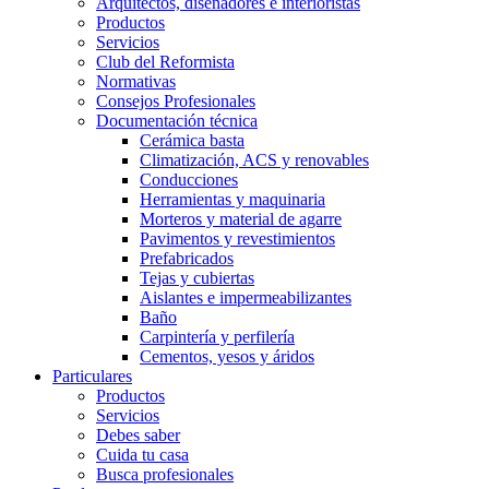
Arquitectos, diseñadores e interioristas
Productos
Servicios
Club del Reformista
Normativas
Consejos Profesionales
Documentación técnica
Cerámica basta
Climatización, ACS y renovables
Conducciones
Herramientas y maquinaria
Morteros y material de agarre
Pavimentos y revestimientos
Prefabricados
Tejas y cubiertas
Aislantes e impermeabilizantes
Baño
Carpintería y perfilería
Cementos, yesos y áridos
Particulares
Productos
Servicios
Debes saber
Cuida tu casa
Busca profesionales