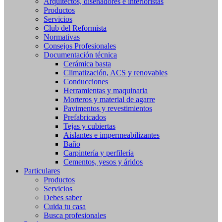
Arquitectos, diseñadores e interioristas
Productos
Servicios
Club del Reformista
Normativas
Consejos Profesionales
Documentación técnica
Cerámica basta
Climatización, ACS y renovables
Conducciones
Herramientas y maquinaria
Morteros y material de agarre
Pavimentos y revestimientos
Prefabricados
Tejas y cubiertas
Aislantes e impermeabilizantes
Baño
Carpintería y perfilería
Cementos, yesos y áridos
Particulares
Productos
Servicios
Debes saber
Cuida tu casa
Busca profesionales