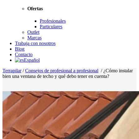
Ofertas
Profesionales
Particulares
Outlet
Marcas
Trabaja con nosotros
Blog
Contacto
Español
Terrapilar
/
Consejos de profesional a profesional
/
¿Cómo instalar
bien una ventana de techo y qué debo tener en cuenta?