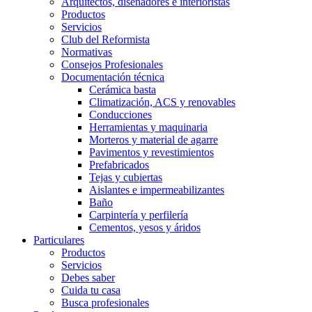
Arquitectos, diseñadores e interioristas
Productos
Servicios
Club del Reformista
Normativas
Consejos Profesionales
Documentación técnica
Cerámica basta
Climatización, ACS y renovables
Conducciones
Herramientas y maquinaria
Morteros y material de agarre
Pavimentos y revestimientos
Prefabricados
Tejas y cubiertas
Aislantes e impermeabilizantes
Baño
Carpintería y perfilería
Cementos, yesos y áridos
Particulares
Productos
Servicios
Debes saber
Cuida tu casa
Busca profesionales