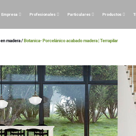
Empresa
Profesionales
Particulares
Productos
T
 en madera
/
Botanica- Porcelánico acabado madera | Terrapilar