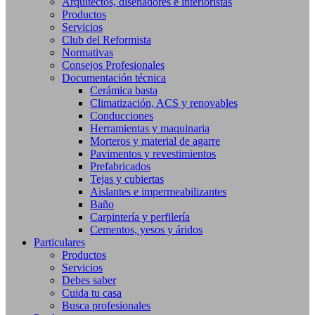
Arquitectos, diseñadores e interioristas
Productos
Servicios
Club del Reformista
Normativas
Consejos Profesionales
Documentación técnica
Cerámica basta
Climatización, ACS y renovables
Conducciones
Herramientas y maquinaria
Morteros y material de agarre
Pavimentos y revestimientos
Prefabricados
Tejas y cubiertas
Aislantes e impermeabilizantes
Baño
Carpintería y perfilería
Cementos, yesos y áridos
Particulares
Productos
Servicios
Debes saber
Cuida tu casa
Busca profesionales