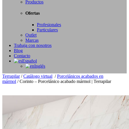
Productos
Ofertas
Profesionales
Particulares
Outlet
Marcas
Trabaja con nosotros
Blog
Contacto
Español
Inglés
Terrapilar
/
Catálogo virtual
/
Porcelánicos acabados en
mármol
/
Corinto – Porcelánico acabado mármol | Terrapilar