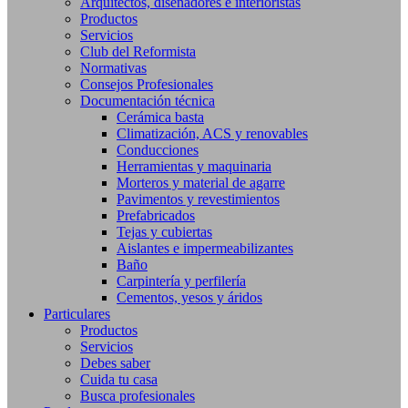
Arquitectos, diseñadores e interioristas
Productos
Servicios
Club del Reformista
Normativas
Consejos Profesionales
Documentación técnica
Cerámica basta
Climatización, ACS y renovables
Conducciones
Herramientas y maquinaria
Morteros y material de agarre
Pavimentos y revestimientos
Prefabricados
Tejas y cubiertas
Aislantes e impermeabilizantes
Baño
Carpintería y perfilería
Cementos, yesos y áridos
Particulares
Productos
Servicios
Debes saber
Cuida tu casa
Busca profesionales