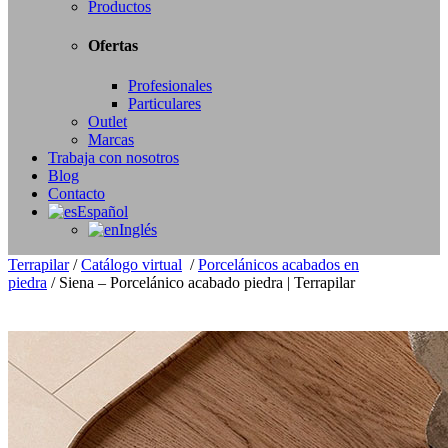
Productos
Ofertas
Profesionales
Particulares
Outlet
Marcas
Trabaja con nosotros
Blog
Contacto
Español
Inglés
Terrapilar
/
Catálogo virtual
/
Porcelánicos acabados en
piedra
/
Siena – Porcelánico acabado piedra | Terrapilar