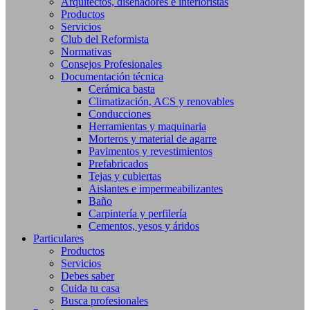
Arquitectos, diseñadores e interioristas
Productos
Servicios
Club del Reformista
Normativas
Consejos Profesionales
Documentación técnica
Cerámica basta
Climatización, ACS y renovables
Conducciones
Herramientas y maquinaria
Morteros y material de agarre
Pavimentos y revestimientos
Prefabricados
Tejas y cubiertas
Aislantes e impermeabilizantes
Baño
Carpintería y perfilería
Cementos, yesos y áridos
Particulares
Productos
Servicios
Debes saber
Cuida tu casa
Busca profesionales