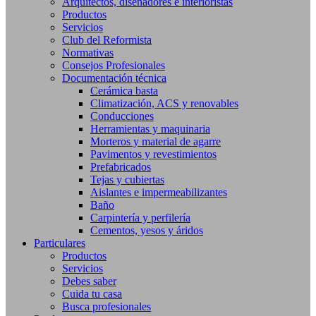
Arquitectos, diseñadores e interioristas
Productos
Servicios
Club del Reformista
Normativas
Consejos Profesionales
Documentación técnica
Cerámica basta
Climatización, ACS y renovables
Conducciones
Herramientas y maquinaria
Morteros y material de agarre
Pavimentos y revestimientos
Prefabricados
Tejas y cubiertas
Aislantes e impermeabilizantes
Baño
Carpintería y perfilería
Cementos, yesos y áridos
Particulares
Productos
Servicios
Debes saber
Cuida tu casa
Busca profesionales