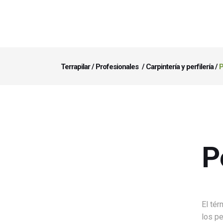
Terrapilar
/
Profesionales
/
Carpintería y perfilería
/
P
P
El tér
los pe