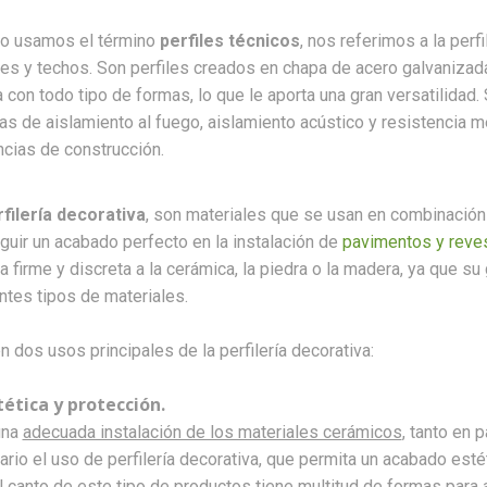
o usamos el término
perfiles técnicos
, nos referimos a la perf
es y techos. Son perfiles creados en chapa de acero galvanizad
 con todo tipo de formas, lo que le aporta una gran versatilida
as de aislamiento al fuego, aislamiento acústico y resistencia 
cias de construcción.
filería decorativa
, son materiales que se usan en combinación 
uir un acabado perfecto en la instalación de
pavimentos y reve
 firme y discreta a la cerámica, la piedra o la madera, ya que su
ntes tipos de materiales.
n dos usos principales de la perfilería decorativa:
tética y protección.
una
adecuada instalación de los materiales cerámicos
, tanto en
rio el uso de perfilería decorativa, que permita un acabado est
el canto de este tipo de productos tiene multitud de formas para 