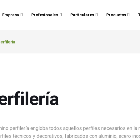
Empresa
Profesionales
Particulares
Productos
erfilería
erfilería
mino perfilería engloba todos aquellos perfiles necesarios en la
rfiles técnicos y decorativos, fabricados con aluminio, acero in