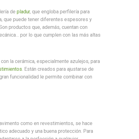
ilería de
pladur
, que engloba perfilería para
a, que puede tener diferentes espesores y
d. Son productos que, además, cuentan con
mecánica… por lo que cumplen con las más altas
con la cerámica, especialmente azulejos, para
stimientos
. Están creados para ajustarse de
 gran funcionalidad le permite combinar con
 pavimento como en revestimientos, se hace
ético adecuado y una buena protección. Para
adaptarse a la perfección a cualquier