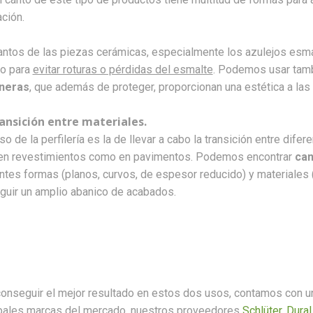
ación.
antos de las piezas cerámicas, especialmente los azulejos esma
so para
evitar roturas o pérdidas del esmalte
. Podemos usar tamb
neras
, que además de proteger, proporcionan una estética a las
ansición entre materiales.
so de la perfilería es la de llevar a cabo la transición entre dife
 en revestimientos como en pavimentos. Podemos encontrar
can
ntes formas (planos, curvos, de espesor reducido) y materiales (
guir un amplio abanico de acabados.
onseguir el mejor resultado en estos dos usos, contamos con u
ipales marcas del mercado, nuestros proveedores
Schlüter
,
Dural