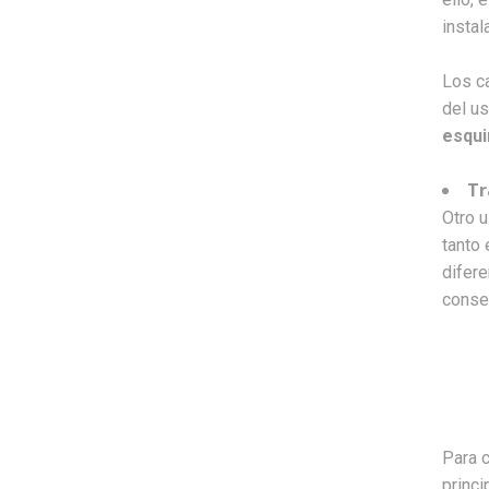
instal
Los c
del u
esqui
Tr
Otro u
tanto
difere
conse
Para c
princ