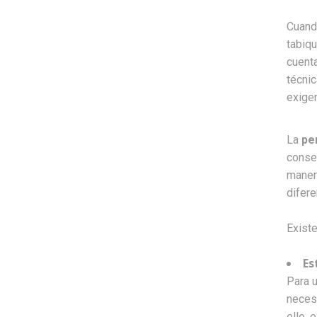
Cuand
tabiqu
cuenta
técnic
exigen
La
per
conseg
manera
difere
Existe
Es
Para 
necesa
ello, 