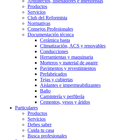
Arquitectos, diseñadores e interioristas
Productos
Servicios
Club del Reformista
Normativas
Consejos Profesionales
Documentación técnica
Cerámica basta
Climatización, ACS y renovables
Conducciones
Herramientas y maquinaria
Morteros y material de agarre
Pavimentos y revestimientos
Prefabricados
Tejas y cubiertas
Aislantes e impermeabilizantes
Baño
Carpintería y perfilería
Cementos, yesos y áridos
Particulares
Productos
Servicios
Debes saber
Cuida tu casa
Busca profesionales