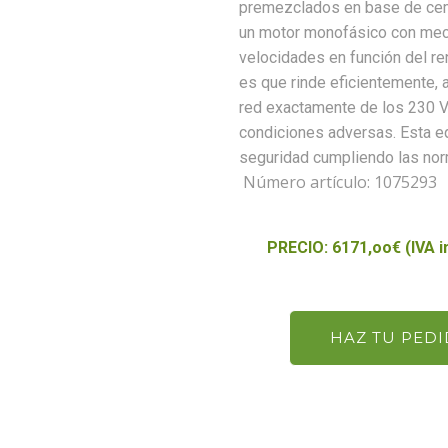
premezclados en base de ceme
un motor monofásico con meca
velocidades en función del re
es que rinde eficientemente,
red exactamente de los 230 V
condiciones adversas. Esta e
seguridad cumpliendo las nor
Número artículo:
1075293
PRECIO: 6171,oo€ (IVA in
HAZ TU PED