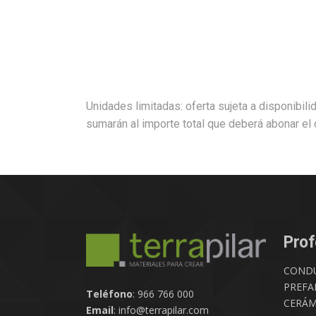
Unidades limitadas: oferta sujeta a disponibili
sumarán al importe total que deberá abonar el c
Prof
COND
PREFA
Teléfono
: 966 766 000
CERÁM
Email
: info@terrapilar.com