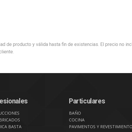
dad de producto y válida hasta fin de existencias. El precio no in
liente.
esionales
Particulares
UCCIONES
BAÑO
BRICADOS
COCINA
ICA BASTA
PAVIMENTOS Y REVESTIMIENT