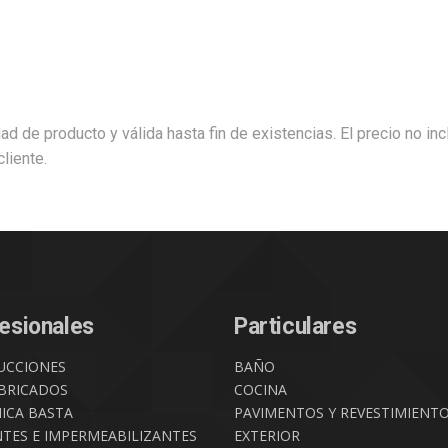
dad de producto y válida hasta fin de existencias. El precio no in
liente.
esionales
Particulares
UCCIONES
BAÑO
BRICADOS
COCINA
ICA BASTA
PAVIMENTOS Y REVESTIMIENT
NTES E IMPERMEABILIZANTES
EXTERIOR