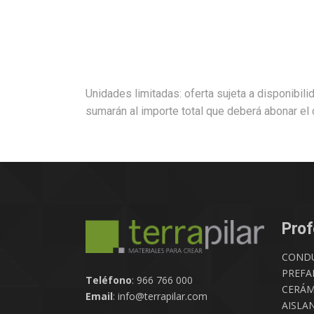
Unidades limitadas: oferta sujeta a disponibili
sumarán al importe total que deberá abonar el c
Prof
COND
PREFA
Teléfono
: 966 766 000
CERÁM
Email
: info@terrapilar.com
AISLA