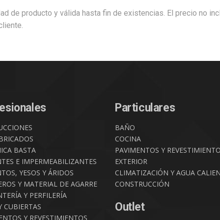
dad de producto y válida hasta fin de existencias. El precio no in
liente.
esionales
Particulares
UCCIONES
BAÑO
BRICADOS
COCINA
ICA BASTA
PAVIMENTOS Y REVESTIMIENT
NTES E IMPERMEABILIZANTES
EXTERIOR
TOS, YESOS Y ÁRIDOS
CLIMATIZACIÓN Y AGUA CALIE
ROS Y MATERIAL DE AGARRE
CONSTRUCCIÓN
TERÍA Y PERFILERÍA
Outlet
Y CUBIERTAS
ENTOS Y REVESTIMIENTOS