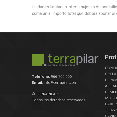
Unidades limitadas: oferta sujeta a disponibili
sumarán al importe total que deberá abonar el c
Prof
COND
PREFA
Teléfono
: 966 766 000
CERÁM
Email
: info@terrapilar.com
AISLA
CEMEN
© TERRAPILAR.
MORTE
Todos los derechos reservados.
CARPIN
TEJAS 
PAVIM