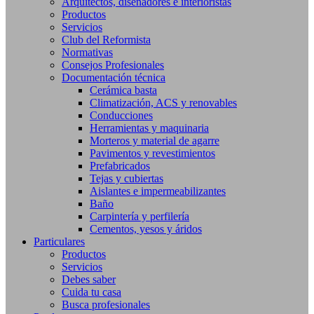
Arquitectos, diseñadores e interioristas
Productos
Servicios
Club del Reformista
Normativas
Consejos Profesionales
Documentación técnica
Cerámica basta
Climatización, ACS y renovables
Conducciones
Herramientas y maquinaria
Morteros y material de agarre
Pavimentos y revestimientos
Prefabricados
Tejas y cubiertas
Aislantes e impermeabilizantes
Baño
Carpintería y perfilería
Cementos, yesos y áridos
Particulares
Productos
Servicios
Debes saber
Cuida tu casa
Busca profesionales