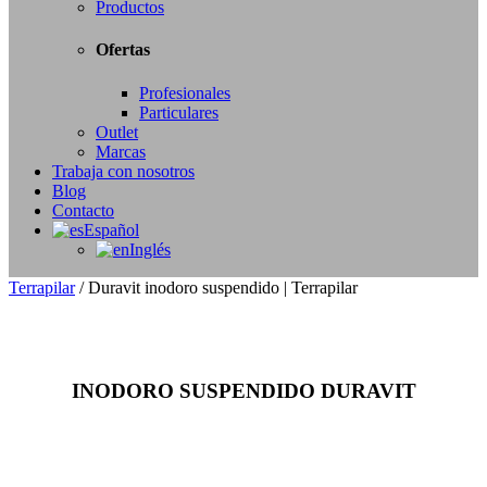
Productos
Ofertas
Profesionales
Particulares
Outlet
Marcas
Trabaja con nosotros
Blog
Contacto
Español
Inglés
Terrapilar
/
Duravit inodoro suspendido | Terrapilar
INODORO SUSPENDIDO DURAVIT