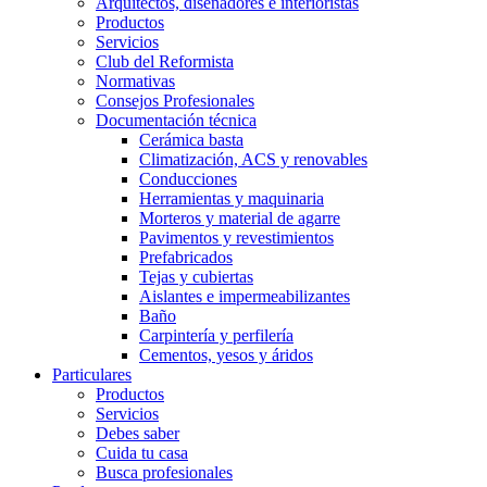
Arquitectos, diseñadores e interioristas
Productos
Servicios
Club del Reformista
Normativas
Consejos Profesionales
Documentación técnica
Cerámica basta
Climatización, ACS y renovables
Conducciones
Herramientas y maquinaria
Morteros y material de agarre
Pavimentos y revestimientos
Prefabricados
Tejas y cubiertas
Aislantes e impermeabilizantes
Baño
Carpintería y perfilería
Cementos, yesos y áridos
Particulares
Productos
Servicios
Debes saber
Cuida tu casa
Busca profesionales