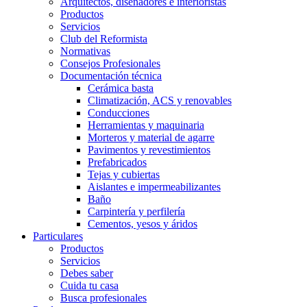
Arquitectos, diseñadores e interioristas
Productos
Servicios
Club del Reformista
Normativas
Consejos Profesionales
Documentación técnica
Cerámica basta
Climatización, ACS y renovables
Conducciones
Herramientas y maquinaria
Morteros y material de agarre
Pavimentos y revestimientos
Prefabricados
Tejas y cubiertas
Aislantes e impermeabilizantes
Baño
Carpintería y perfilería
Cementos, yesos y áridos
Particulares
Productos
Servicios
Debes saber
Cuida tu casa
Busca profesionales