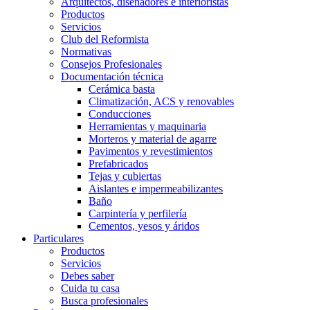
Arquitectos, diseñadores e interioristas
Productos
Servicios
Club del Reformista
Normativas
Consejos Profesionales
Documentación técnica
Cerámica basta
Climatización, ACS y renovables
Conducciones
Herramientas y maquinaria
Morteros y material de agarre
Pavimentos y revestimientos
Prefabricados
Tejas y cubiertas
Aislantes e impermeabilizantes
Baño
Carpintería y perfilería
Cementos, yesos y áridos
Particulares
Productos
Servicios
Debes saber
Cuida tu casa
Busca profesionales