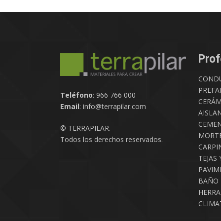
Prof
COND
PREFA
Teléfono
: 966 766 000
CERÁM
Email
: info@terrapilar.com
AISLA
CEMEN
© TERRAPILAR.
MORTE
Todos los derechos reservados.
CARPIN
TEJAS 
PAVIM
BAÑO
HERRA
CLIMA