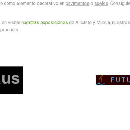
ado como elemento decorativo en
pavimentos
o
suelos
. Consiguie
 en visitar
nuestras exposiciones
de Alicante y Murcia, nuestro
 producto.