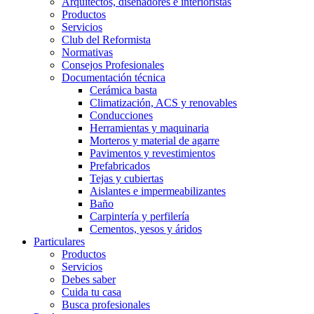
Arquitectos, diseñadores e interioristas
Productos
Servicios
Club del Reformista
Normativas
Consejos Profesionales
Documentación técnica
Cerámica basta
Climatización, ACS y renovables
Conducciones
Herramientas y maquinaria
Morteros y material de agarre
Pavimentos y revestimientos
Prefabricados
Tejas y cubiertas
Aislantes e impermeabilizantes
Baño
Carpintería y perfilería
Cementos, yesos y áridos
Particulares
Productos
Servicios
Debes saber
Cuida tu casa
Busca profesionales