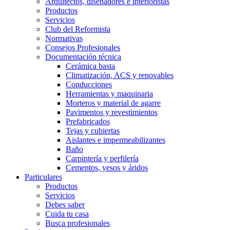
Arquitectos, diseñadores e interioristas
Productos
Servicios
Club del Reformista
Normativas
Consejos Profesionales
Documentación técnica
Cerámica basta
Climatización, ACS y renovables
Conducciones
Herramientas y maquinaria
Morteros y material de agarre
Pavimentos y revestimientos
Prefabricados
Tejas y cubiertas
Aislantes e impermeabilizantes
Baño
Carpintería y perfilería
Cementos, yesos y áridos
Particulares
Productos
Servicios
Debes saber
Cuida tu casa
Busca profesionales