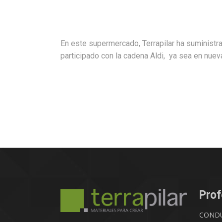
En este supermercado, Terrapilar ha suministr
participado con la cadena Aldi, ya sea en nueva
Prof
COND