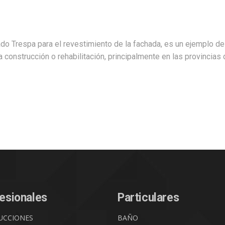
ado Trespa para el revestimiento de la fachada, es un ejemplo d
 construcción o rehabilitación, principalmente en las provincias 
esionales
Particulares
UCCIONES
BAÑO