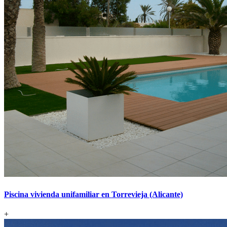
Piscina vivienda unifamiliar en Torrevieja (Alicante)
+