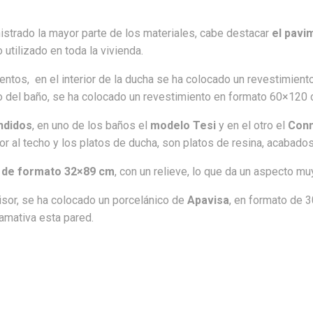
inistrado la mayor parte de los materiales, cabe destacar
el pavi
o utilizado en toda la vivienda.
ntos, en el interior de la ducha se ha colocado un revestimien
o del baño, se ha colocado un revestimiento en formato 60×120 
ndidos
, en uno de los baños el
modelo Tesi
y en el otro el
Con
r al techo y los platos de ducha, son platos de resina, acabados
 de formato 32×89 cm
, con un relieve, lo que da un aspecto muy
isor, se ha colocado un porcelánico de
Apavisa
, en formato de 
lamativa esta pared.