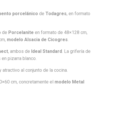
mento porcelánico
de
Todagres
, en formato
to de
Porcelanite
en formato de 48×128 cm,
cm,
modelo Alsacia de Cicogres
.
nect
, ambos de
Ideal Standard
. La grifería de
 en pizarra blanco.
 atractivo al conjunto de la cocina.
30×60 cm, concretamente el
modelo Metal