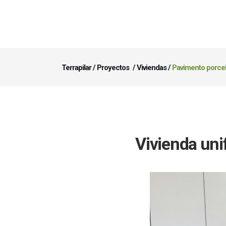
Terrapilar
/
Proyectos
/
Viviendas
/
Pavimento porcel
Vivienda unif