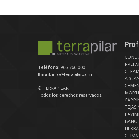
Prof
COND
PREFA
Teléfono
: 966 766 000
CERÁM
Email
: info@terrapilar.com
AISLA
CEMEN
© TERRAPILAR.
MORTE
Todos los derechos reservados.
CARPIN
TEJAS 
PAVIM
BAÑO
HERRA
CLIMA