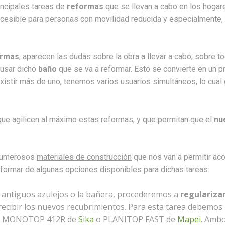
incipales tareas de
reformas
que se llevan a cabo en los hogares
ccesible para personas con movilidad reducida y especialmente, p
ormas
, aparecen las dudas sobre la obra a llevar a cabo, sobre 
 usar dicho
baño
que se va a reformar. Esto se convierte en un 
existir más de uno, tenemos varios usuarios simultáneos, lo cua
ue agilicen al máximo estas reformas, y que permitan que el
nu
 numerosos
materiales de construcción
que nos van a permitir aco
ormar de algunas opciones disponibles para dichas tareas:
os antiguos azulejos o la bañera, procederemos a
regularizar
recibir los nuevos recubrimientos. Para esta tarea debemos 
IKA MONOTOP 412R de
Sika
o PLANITOP FAST de
Mapei
. Ambo