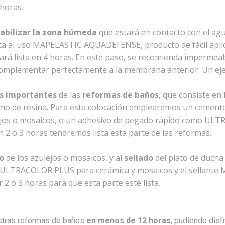
 horas.
bilizar la zona húmeda
que estará en contacto con el agu
ta al uso MAPELASTIC AQUADEFENSE, producto de fácil aplic
ará lista en 4 horas. En este paso, se recomienda impermeab
e complementar perfectamente a la membrana anterior. Un 
ás importantes
de las
reformas de baños
, que consiste en 
 como de resina. Para esta colocación emplearemos un cemen
lejos o mosaicos, o un adhesivo de pegado rápido como UL
 2 o 3 horas tendremos lista esta parte de las reformas.
o
de los azulejos o mosaicos, y al
sellado
del plato de ducha
 ULTRACOLOR PLUS para cerámica y mosaicos y el sellante 
2 o 3 horas para que esta parte esté lista.
stras reformas de baños
en menos de 12 horas
, pudiendo disf