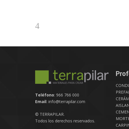
Prof
COND
PREFA
Teléfono
: 966 766 000
CERÁM
Email
: info@terrapilar.com
AISLA
CEMEN
© TERRAPILAR.
MORTE
Todos los derechos reservados.
CARPIN