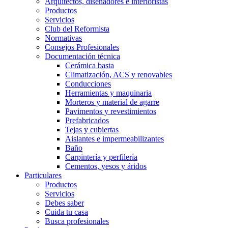
Arquitectos, diseñadores e interioristas
Productos
Servicios
Club del Reformista
Normativas
Consejos Profesionales
Documentación técnica
Cerámica basta
Climatización, ACS y renovables
Conducciones
Herramientas y maquinaria
Morteros y material de agarre
Pavimentos y revestimientos
Prefabricados
Tejas y cubiertas
Aislantes e impermeabilizantes
Baño
Carpintería y perfilería
Cementos, yesos y áridos
Particulares
Productos
Servicios
Debes saber
Cuida tu casa
Busca profesionales