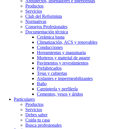
Arquitectos, diseñadores e interioristas
Productos
Servicios
Club del Reformista
Normativas
Consejos Profesionales
Documentación técnica
Cerámica basta
Climatización, ACS y renovables
Conducciones
Herramientas y maquinaria
Morteros y material de agarre
Pavimentos y revestimientos
Prefabricados
Tejas y cubiertas
Aislantes e impermeabilizantes
Baño
Carpintería y perfilería
Cementos, yesos y áridos
Particulares
Productos
Servicios
Debes saber
Cuida tu casa
Busca profesionales