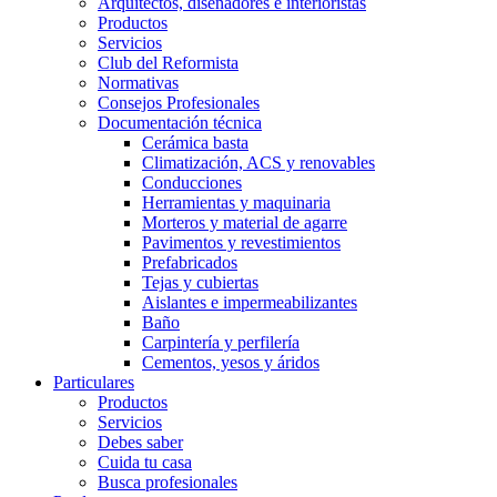
Arquitectos, diseñadores e interioristas
Productos
Servicios
Club del Reformista
Normativas
Consejos Profesionales
Documentación técnica
Cerámica basta
Climatización, ACS y renovables
Conducciones
Herramientas y maquinaria
Morteros y material de agarre
Pavimentos y revestimientos
Prefabricados
Tejas y cubiertas
Aislantes e impermeabilizantes
Baño
Carpintería y perfilería
Cementos, yesos y áridos
Particulares
Productos
Servicios
Debes saber
Cuida tu casa
Busca profesionales