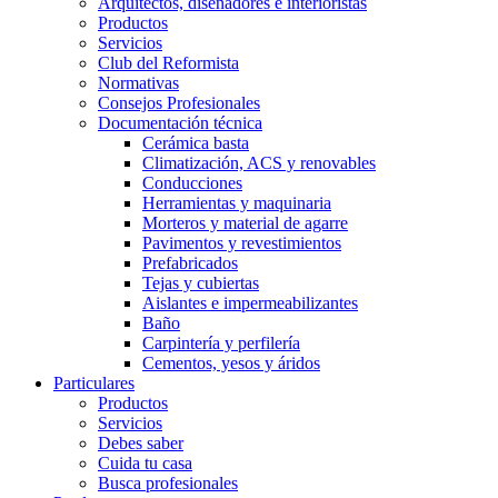
Arquitectos, diseñadores e interioristas
Productos
Servicios
Club del Reformista
Normativas
Consejos Profesionales
Documentación técnica
Cerámica basta
Climatización, ACS y renovables
Conducciones
Herramientas y maquinaria
Morteros y material de agarre
Pavimentos y revestimientos
Prefabricados
Tejas y cubiertas
Aislantes e impermeabilizantes
Baño
Carpintería y perfilería
Cementos, yesos y áridos
Particulares
Productos
Servicios
Debes saber
Cuida tu casa
Busca profesionales