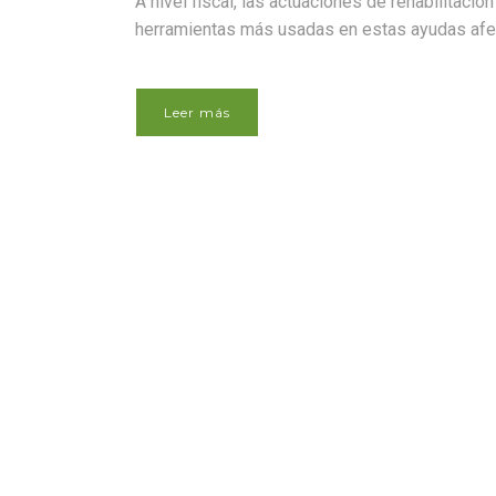
A nivel fiscal, las actuaciones de rehabilitaci
herramientas más usadas en estas ayudas afect
Leer más