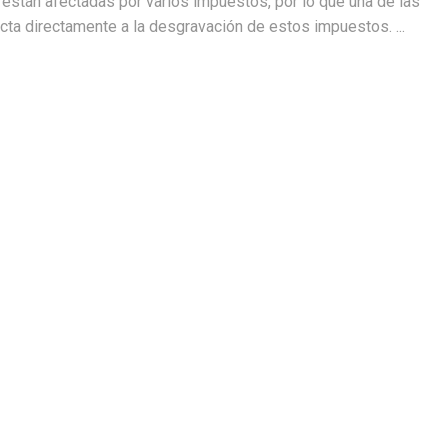
ón están afectadas por varios impuestos, por lo que una de las
a directamente a la desgravación de estos impuestos. ...