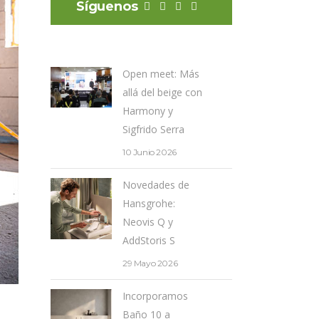
Síguenos
Open meet: Más
allá del beige con
Harmony y
Sigfrido Serra
10 Junio 2026
Novedades de
Hansgrohe:
Neovis Q y
AddStoris S
29 Mayo 2026
Incorporamos
Baño 10 a